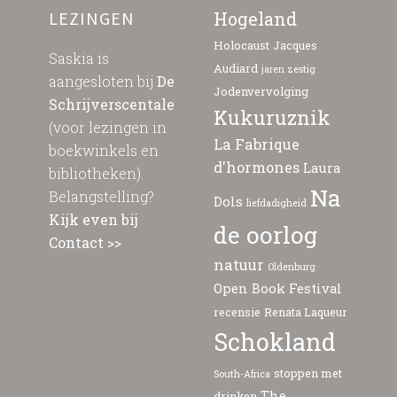
LEZINGEN
Hogeland
Holocaust
Jacques
Saskia is
Audiard
jaren zestig
aangesloten bij
De
Jodenvervolging
Schrijverscentale
Kukuruznik
(voor lezingen in
La Fabrique
boekwinkels en
d'hormones
Laura
bibliotheken).
Na
Belangstelling?
Dols
liefdadigheid
Kijk even bij
de oorlog
Contact >>
natuur
Oldenburg
Open Book Festival
recensie
Renata Laqueur
Schokland
stoppen met
South-Africa
The
drinken