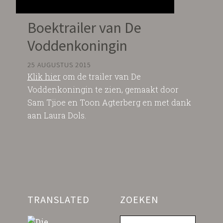
Boektrailer van De
Voddenkoningin
25 AUGUSTUS 2015
Klik hier
om de trailer van De
Voddenkoningin te zien, gemaakt door
Sam Tjioe en Toon Agterberg en met dank
aan Laura Dols.
TRANSLATED
ZOEKEN