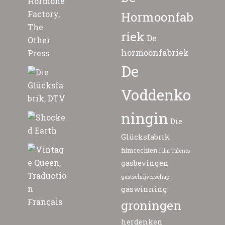
Hormoonfab
riek
De
hormoonfabriek
De
Voddenko
ningin
Die
Glücksfabrik
filmrechten
Film Talents
gasbevingen
gastschrijverschap
gaswinning
groningen
herdenken